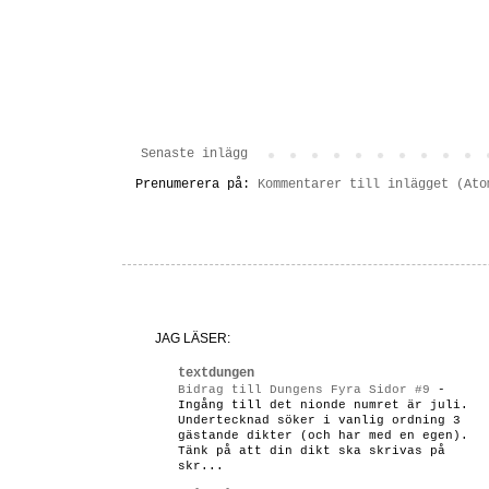
Senaste inlägg
Prenumerera på:
Kommentarer till inlägget (Ato
JAG LÄSER:
textdungen
Bidrag till Dungens Fyra Sidor #9
-
Ingång till det nionde numret är juli.
Undertecknad söker i vanlig ordning 3
gästande dikter (och har med en egen).
Tänk på att din dikt ska skrivas på
skr...