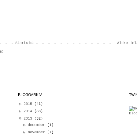
Startsida
Äldre inl
m)
BLOGGARKIV
TWI
►
2015
(41)
►
2014
(88)
▼
2013
(32)
►
december
(1)
►
november
(7)