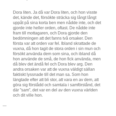
Dora liten. Ja då var Dora liten, och hon visste
det, kände det, försökte sträcka sig långt långt
uppåt på sina korta ben men nådde inte, och det
gjorde inte heller orden, oftast. De nådde inte
fram till mottagaren, och Dora gjorde den
bedömningen att det fanns två orsaker. Den
första var att orden var fel. Ibland skrattade de
vuxna, då hon tagit de stora orden i sin mun och
försökt använda dem som sina, och ibland då
hon använde de små, de hon fick använda, men
då blev det ändå fel och Dora blev arg. Den
andra orsaken var att de vuxna väldigt sällan
faktiskt lyssnade till det man sa. Som hon
längtade efter att bli stor, att vara en av dem, att
göra sig förstådd och samtala i samförstånd, det
där ”sam”, det var en del av den vuxna världen
och dit ville hon.
---