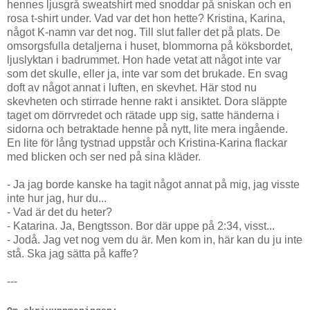
hennes ljusgrå sweatshirt med snoddar på sniskan och en
rosa t-shirt under. Vad var det hon hette? Kristina, Karina,
något K-namn var det nog. Till slut faller det på plats. De
omsorgsfulla detaljerna i huset, blommorna på köksbordet,
ljuslyktan i badrummet. Hon hade vetat att något inte var
som det skulle, eller ja, inte var som det brukade. En svag
doft av något annat i luften, en skevhet. Här stod nu
skevheten och stirrade henne rakt i ansiktet. Dora släppte
taget om dörrvredet och rätade upp sig, satte händerna i
sidorna och betraktade henne på nytt, lite mera ingående.
En lite för lång tystnad uppstår och Kristina-Karina flackar
med blicken och ser ned på sina kläder.
- Ja jag borde kanske ha tagit något annat på mig, jag visste
inte hur jag, hur du...
- Vad är det du heter?
- Katarina. Ja, Bengtsson. Bor där uppe på 2:34, visst...
- Jodå. Jag vet nog vem du är. Men kom in, här kan du ju inte
stå. Ska jag sätta på kaffe?
---