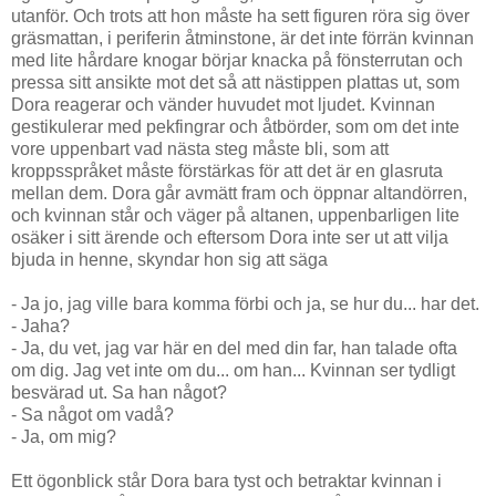
utanför. Och trots att hon måste ha sett figuren röra sig över
gräsmattan, i periferin åtminstone, är det inte förrän kvinnan
med lite hårdare knogar börjar knacka på fönsterrutan och
pressa sitt ansikte mot det så att nästippen plattas ut, som
Dora reagerar och vänder huvudet mot ljudet. Kvinnan
gestikulerar med pekfingrar och åtbörder, som om det inte
vore uppenbart vad nästa steg måste bli, som att
kroppsspråket måste förstärkas för att det är en glasruta
mellan dem. Dora går avmätt fram och öppnar altandörren,
och kvinnan står och väger på altanen, uppenbarligen lite
osäker i sitt ärende och eftersom Dora inte ser ut att vilja
bjuda in henne, skyndar hon sig att säga
- Ja jo, jag ville bara komma förbi och ja, se hur du... har det.
- Jaha?
- Ja, du vet, jag var här en del med din far, han talade ofta
om dig. Jag vet inte om du... om han... Kvinnan ser tydligt
besvärad ut. Sa han något?
- Sa något om vadå?
- Ja, om mig?
Ett ögonblick står Dora bara tyst och betraktar kvinnan i