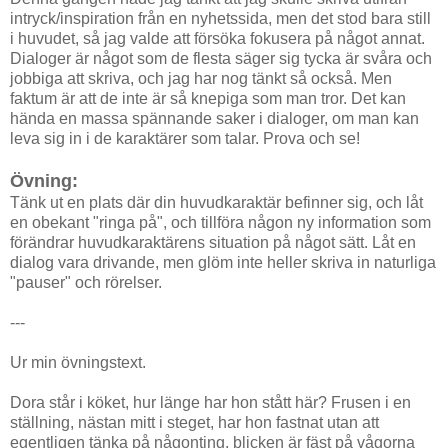
intryck/inspiration från en nyhetssida, men det stod bara still
i huvudet, så jag valde att försöka fokusera på något annat.
Dialoger är något som de flesta säger sig tycka är svåra och
jobbiga att skriva, och jag har nog tänkt så också. Men
faktum är att de inte är så knepiga som man tror. Det kan
hända en massa spännande saker i dialoger, om man kan
leva sig in i de karaktärer som talar. Prova och se!
Övning:
Tänk ut en plats där din huvudkaraktär befinner sig, och låt
en obekant "ringa på", och tillföra någon ny information som
förändrar huvudkaraktärens situation på något sätt. Låt en
dialog vara drivande, men glöm inte heller skriva in naturliga
"pauser" och rörelser.
---
Ur min övningstext.
Dora står i köket, hur länge har hon stått här? Frusen i en
ställning, nästan mitt i steget, har hon fastnat utan att
egentligen tänka på någonting, blicken är fäst på vågorna