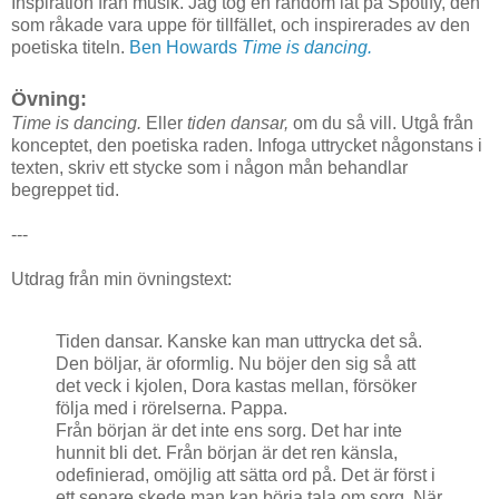
Inspiration från musik. Jag tog en random låt på Spotify, den
som råkade vara uppe för tillfället, och inspirerades av den
poetiska titeln.
Ben Howards
Time is dancing.
Övning:
Time is dancing.
Eller
tiden dansar,
om du så vill. Utgå från
konceptet, den poetiska raden. Infoga uttrycket någonstans i
texten, skriv ett stycke som i någon mån behandlar
begreppet tid.
---
Utdrag från min övningstext:
Tiden dansar. Kanske kan man uttrycka det så.
Den böljar, är oformlig. Nu böjer den sig så att
det veck i kjolen, Dora kastas mellan, försöker
följa med i rörelserna. Pappa.
Från början är det inte ens sorg. Det har inte
hunnit bli det. Från början är det ren känsla,
odefinierad, omöjlig att sätta ord på. Det är först i
ett senare skede man kan börja tala om sorg. När