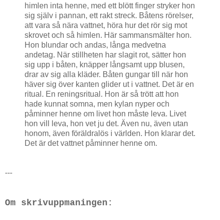
himlen inta henne, med ett blött finger stryker hon
sig själv i pannan, ett rakt streck. Båtens rörelser,
att vara så nära vattnet, höra hur det rör sig mot
skrovet och så himlen. Här sammansmälter hon.
Hon blundar och andas, långa medvetna
andetag. När stillheten har slagit rot, sätter hon
sig upp i båten, knäpper långsamt upp blusen,
drar av sig alla kläder. Båten gungar till när hon
häver sig över kanten glider ut i vattnet. Det är en
ritual. En reningsritual. Hon är så trött att hon
hade kunnat somna, men kylan nyper och
påminner henne om livet hon måste leva. Livet
hon vill leva, hon vet ju det. Även nu, även utan
honom, även föräldralös i världen. Hon klarar det.
Det är det vattnet påminner henne om.
---
Om skrivuppmaningen: