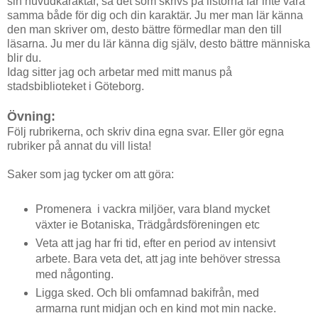
sin huvudkaraktär, så det som skrivs på listorna får inte vara
samma både för dig och din karaktär. Ju mer man lär känna
den man skriver om, desto bättre förmedlar man den till
läsarna. Ju mer du lär känna dig själv, desto bättre människa
blir du.
Idag sitter jag och arbetar med mitt manus på
stadsbiblioteket i Göteborg.
Övning:
Följ rubrikerna, och skriv dina egna svar. Eller gör egna
rubriker på annat du vill lista!
Saker som jag tycker om att göra:
Promenera i vackra miljöer, vara bland mycket
växter ie Botaniska, Trädgårdsföreningen etc
Veta att jag har fri tid, efter en period av intensivt
arbete. Bara veta det, att jag inte behöver stressa
med någonting.
Ligga sked. Och bli omfamnad bakifrån, med
armarna runt midjan och en kind mot min nacke.