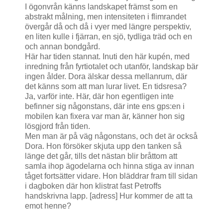
I ögonvrån känns landskapet främst som en
abstrakt målning, men intensiteten i flimrandet
övergår då och då i vyer med längre perspektiv,
en liten kulle i fjärran, en sjö, tydliga träd och en
och annan bondgård.
Här har tiden stannat. Inuti den här kupén, med
inredning från fyrtiotalet och utanför, landskap bär
ingen ålder. Dora älskar dessa mellanrum, där
det känns som att man lurar livet. En tidsresa?
Ja, varför inte. Här, där hon egentligen inte
befinner sig någonstans, där inte ens gps:en i
mobilen kan fixera var man är, känner hon sig
lösgjord från tiden.
Men man är på väg någonstans, och det är också
Dora. Hon försöker skjuta upp den tanken så
länge det går, tills det nästan blir bråttom att
samla ihop ägodelarna och hinna stiga av innan
tåget fortsätter vidare. Hon bläddrar fram till sidan
i dagboken där hon klistrat fast Petroffs
handskrivna lapp. [adress] Hur kommer de att ta
emot henne?