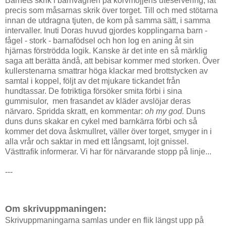
Barnets skrik i barnvagnen på korvmojjens uteservering, lät
precis som måsarnas skrik över torget. Till och med stötarna
innan de utdragna tjuten, de kom på samma sätt, i samma
intervaller. Inuti Doras huvud gjordes kopplingarna barn -
fågel - stork - barnafödsel och hon log en aning åt sin
hjärnas förströdda logik. Kanske är det inte en så märklig
saga att berätta ändå, att bebisar kommer med storken. Över
kullerstenarna smattrar höga klackar med brottstycken av
samtal i koppel, följt av det mjukare tickandet från
hundtassar. De fotriktiga försöker smita förbi i sina
gummisulor, men frasandet av kläder avslöjar deras
närvaro. Spridda skratt, en kommentar:
oh my god.
Duns
duns duns skakar en cykel med barnkärra förbi och så
kommer det dova åskmullret, väller över torget, smyger in i
alla vrår och saktar in med ett långsamt, lojt gnissel.
Västtrafik informerar. Vi har för närvarande stopp på linje...
---
Om skrivuppmaningen:
Skrivuppmaningarna samlas under en flik längst upp på