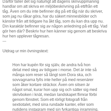
Därför faller det sig naturligt att dagens skrivuppmaning
handlar om att skriva en miljöbeskrivning på ett/från ett
tåg. Även om du inte befinner dig på ett tåg när du skriver,
som jag nu råkar göra, har du säkert minnesbilder och
känslor från att tidigare ha åkt tåg, som du kan dra upp nu.
Din karaktär befinner sig av någon anledning på ett tåg. Vad
gör hen där? Beskriv hur hen känner sig genom att beskriva
hur hen upplever tågresan.
---
Utdrag ur min övningstext:
Hon har kupén för sig själv, de andra två hon
delat med steg av tidigare i morse. Det är inte så
många som reser så långt som Dora ska, och
sovvagnarna fylls inte heller på med resenärer
som åker kortare sträckor. Även om sitsen är
något smal, kurar hon upp sig och sätter sig med
skrivboken i knät, medan landskapet flimrar förbi
genom fönstret. Som ett rörligt fotografi från
sextiotalet, med sina rundade kanter, eller som
nutidens instagram med sin fyrkantiga inramning.