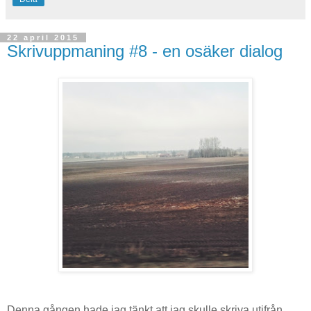
22 april 2015
Skrivuppmaning #8 - en osäker dialog
Denna gången hade jag tänkt att jag skulle skriva utifrån