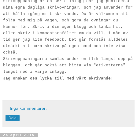
Skrivuppmaning är en serie inlägg där jag publicerar
mina egna dagliga skrivövningar, som jag använder för
att hålla igång mitt skrivande. Du är välkommen att
följa med mig på vägen, och göra de övningar du
känner för. Skriv i din egen blogg och länka hit,
eller skriv i kommentarsfältet om du vill, i mån av
tid ger jag lite feedback. Det går förstås alldeles
utmärkt att bara skriva på egen hand och inte visa
också.
Skrivuppmaningarna samlas under en flik längst upp på
bloggen, och går också att hitta via "etiketterna"
längst ned i varje inlägg.
Jag önskar oss lycka till med vårt skrivande!
Inga kommentarer:
Dela
24 april 2015