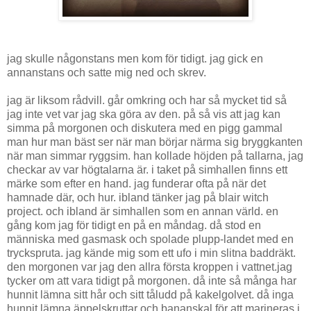
jag skulle någonstans men kom för tidigt. jag gick en
annanstans och satte mig ned och skrev.
jag är liksom rådvill. går omkring och har så mycket tid så
jag inte vet var jag ska göra av den. på så vis att jag kan
simma på morgonen och diskutera med en pigg gammal
man hur man bäst ser när man börjar närma sig bryggkanten
när man simmar ryggsim. han kollade höjden på tallarna, jag
checkar av var högtalarna är. i taket på simhallen finns ett
märke som efter en hand. jag funderar ofta på när det
hamnade där, och hur. ibland tänker jag på blair witch
project. och ibland är simhallen som en annan värld. en
gång kom jag för tidigt en på en måndag. då stod en
människa med gasmask och spolade plupp-landet med en
tryckspruta. jag kände mig som ett ufo i min slitna baddräkt.
den morgonen var jag den allra första kroppen i vattnet.jag
tycker om att vara tidigt på morgonen. då inte så många har
hunnit lämna sitt hår och sitt tåludd på kakelgolvet. då inga
hunnit lämna äppelskruttar och bananskal för att marineras i