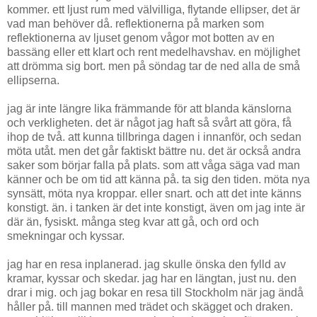
kommer. ett ljust rum med välvilliga, flytande ellipser, det är
vad man behöver då. reflektionerna på marken som
reflektionerna av ljuset genom vågor mot botten av en
bassäng eller ett klart och rent medelhavshav. en möjlighet
att drömma sig bort. men på söndag tar de ned alla de små
ellipserna.
jag är inte längre lika främmande för att blanda känslorna
och verkligheten. det är något jag haft så svårt att göra, få
ihop de två. att kunna tillbringa dagen i innanför, och sedan
möta utåt. men det går faktiskt bättre nu. det är också andra
saker som börjar falla på plats. som att våga säga vad man
känner och be om tid att känna på. ta sig den tiden. möta nya
synsätt, möta nya kroppar. eller snart. och att det inte känns
konstigt. än. i tanken är det inte konstigt, även om jag inte är
där än, fysiskt. många steg kvar att gå, och ord och
smekningar och kyssar.
jag har en resa inplanerad. jag skulle önska den fylld av
kramar, kyssar och skedar. jag har en längtan, just nu. den
drar i mig. och jag bokar en resa till Stockholm när jag ändå
håller på. till mannen med trädet och skägget och draken.