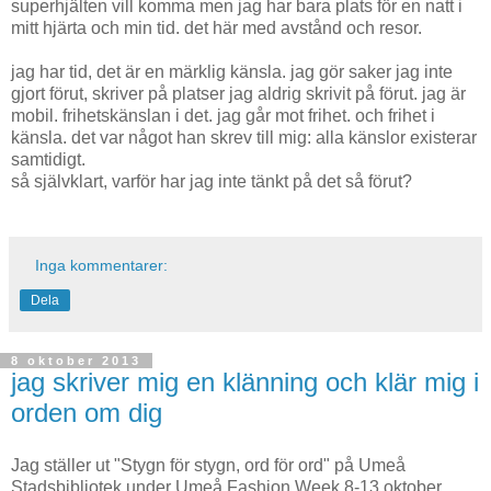
superhjälten vill komma men jag har bara plats för en natt i
mitt hjärta och min tid. det här med avstånd och resor.
jag har tid, det är en märklig känsla. jag gör saker jag inte
gjort förut, skriver på platser jag aldrig skrivit på förut. jag är
mobil. frihetskänslan i det. jag går mot frihet. och frihet i
känsla. det var något han skrev till mig: alla känslor existerar
samtidigt.
så självklart, varför har jag inte tänkt på det så förut?
Inga kommentarer:
Dela
8 oktober 2013
jag skriver mig en klänning och klär mig i
orden om dig
Jag ställer ut "Stygn för stygn, ord för ord" på Umeå
Stadsbibliotek under Umeå Fashion Week 8-13 oktober