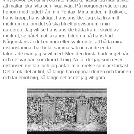
att mattan ska lyfta och flyga iväg. På morgonen väcker jag
honom med ljudet från min Pentax. Mina bilder, mitt uttryck,
hans kropp, hans skägg, hans ansikte. Jag ska fixa mitt
mörkrum nu, om det så ska bli ett provisorium i min
garderob. Jag vill se hans ansikte träda fram i skydd av
mörkret, se håret mot lakanen, bilderna på hans hud.
Någonstans är det en ironi eller synkronitet att båda mina
distansfamnar har hetat samma sak och är de enda
tatuerade män jag sovit med. Men den första hade inget hår,
och det var han som kom till mig. Nu är det jag som reser
distansen mellan, och jag antar: min rörelse som är starkast.
Det är ok, det är fint, så länge han öppnar dörren och famnen
och tar emot mig, så länge det är det jag vill göra.