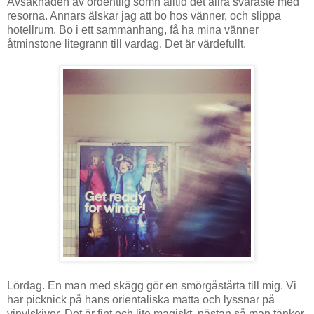
Avsaknaden av ordentlig sömn alltid det allra svåraste med
resorna. Annars älskar jag att bo hos vänner, och slippa
hotellrum. Bo i ett sammanhang, få ha mina vänner
åtminstone litegrann till vardag. Det är värdefullt.
Lördag. En man med skägg gör en smörgåstårta till mig. Vi
har picknick på hans orientaliska matta och lyssnar på
vinylskivor. Det är fint och lite magiskt, nästan så man tänker