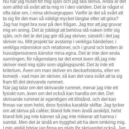
Nu har jag huset för mig själv och jag ska skriva. Ändå är det
som alltid så svårt att ta mig in i den världen. Det är något vi
ofta talar om, i mina skrivargrupper. Varför är det så svårt att
ta sig för det man så väldigt mycket längtar efter att göra?
Jag har inget bra svar på den frågan. Jag tror att
jag
gruvar
mig en aning. Det är jobbigt att behöva stå naken inför sig
själv, och det är det jag gör då jag skriver, särskilt i det jag
skriver nu. Mitt projekt tar avstamp i verkliga händelser, i
verkliga människor och relationer, och i grund och botten är
huvudpersonens känslor mina egna. Det är inte den enda
sanningen, för någonstans tar det emot även då jag inte
skriver med mig själv som utgångspunkt. Det är inte ett
kriterium. Även om man skriver en deckarhistoria, eller en
komedi - vad man än skriver, så kan det vara svårt att ta sig
fram till det skrivande rummet.
När jag talar om det skrivande rummet, menar jag inte ett
fysiskt rum, även om det också kan handla om det. Det
skrivande rummet är egentligen ett tillstånd, och det kan
finnas var som helst, dess fysiska karaktär skiftar. Jag tycker
om att skriva på caféer, bland folk men ändå avskiljd, helst
bland folk jag inte känner så jag inte riskerar att hamna i
samtal. Men det är ändå en trygghet att ha dem omkring mig.
I min ateljé börjar jag finna en plats för skrivandet också. Jag