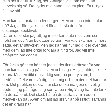
Han ser fridfull ut. Såg, ser. Äntligen vila, om man kan
uttrycka sig så. Det tycks mig banalt, på ett plan. Ett uttryck
fullt av hål.
Man kan lätt prata sönder sorgen. Men om man inte pratar
då? Jag är för mycket i det för att förstå det där
distansperspektivet.
Däremot förstår jag att jag inte orkar prata med vem som
helst om det. Man beklagar sorgen. För vad ska man annars
säga, det är uttrycket. Men jag känner hur jag glider över det,
med dem jag inte orkar förklara allting för. Jag vill inte
småprata om döden.
För första gången känner jag att det finns gränser för vad
man kan ställa sig på en scen och säga. Att jag aldrig skulle
kunna läsa en dikt om verklig sorg på poetry slam, bli
bedömd. Det vore ovärdigt, mot mig och om den det handlar
om. Mot publiken också, hur ska de kunna göra en vettig
bedömning på någonting som är på riktigt? Jag har inte tänkt
på det så förut. Det stack hål på det sista av min egen
medverkan där. Även om allt jag skrivit är på riktigt, så fanns
det en gräns här.