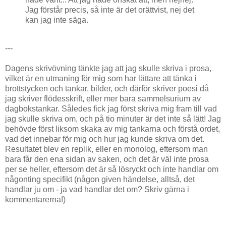
Jag förstår precis, så inte är det orättvist, nej det
kan jag inte säga.
---
Dagens skrivövning tänkte jag att jag skulle skriva i prosa,
vilket är en utmaning för mig som har lättare att tänka i
brottstycken och tankar, bilder, och därför skriver poesi då
jag skriver flödesskrift, eller mer bara sammelsurium av
dagbokstankar. Således fick jag först skriva mig fram till vad
jag skulle skriva om, och på tio minuter är det inte så lätt! Jag
behövde först liksom skaka av mig tankarna och förstå ordet,
vad det innebar för mig och hur jag kunde skriva om det.
Resultatet blev en replik, eller en monolog, eftersom man
bara får den ena sidan av saken, och det är väl inte prosa
per se heller, eftersom det är så lösryckt och inte handlar om
någonting specifikt (någon given händelse, alltså, det
handlar ju om - ja vad handlar det om? Skriv gärna i
kommentarerna!)