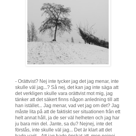
- Orättvist? Nej inte tycker jag det jag menar, inte
skulle väl jag...? Så nej, det kan jag inte säga att
det verkligen skulle vara orättvist mot mig, jag
tänker att det säkert finns någon anledning till att
han istället... Jag menar, vad vet jag om det? Jag
måste lita på att de faktiskt ser situationen från ett
helt annat håll, ja de ser väl helheten och jag har
ju bara min del. Jante, sa du? Nejnej, inte det
förstås, inte skulle väl jag... Det är klart att det
hade varit... Att jag hade önskat att, men nejnej.